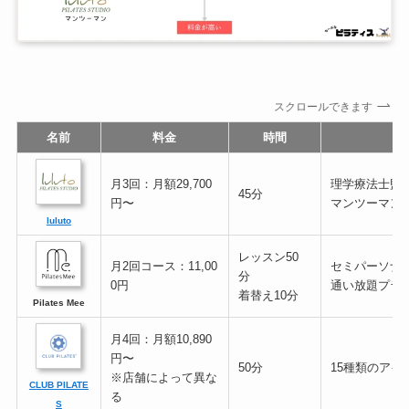
スクロールできます
名前
料金
時間
月3回：月額29,700
理学療法士監
45分
円〜
マンツーマン
luluto
レッスン50
月2回コース：11,00
セミパーソナ
分
0円
通い放題プラ
着替え10分
Pilates Mee
月4回：月額10,890
円〜
50分
15種類のアイ
※店舗によって異な
CLUB PILATE
る
S