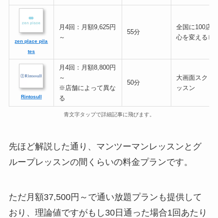
月4回：月額9,625円
全国に100店
55分
～
心を変えるピ
zen place pila
tes
月4回：月額8,800円
～
大画面スクリ
50分
※店舗によって異な
ッスン
Rintosull
る
青文字タップで詳細記事に飛びます。
先ほど解説した通り、マンツーマンレッスンとグ
ループレッスンの間くらいの料金プランです。
ただ月額37,500円～で通い放題プランも提供して
おり、理論値ですがもし30日通った場合1回あたり