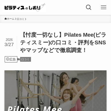
ホーム
口コミ
【忖度一切なし】Pilates Mee(ピラ
2026
ティスミー)の口コミ・評判をSNS
3/27
やマップなどで徹底調査！
広告
口コミ