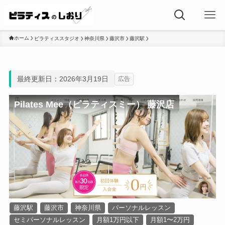
ホーム
ピラティススタジオ
神奈川県
藤沢市
藤沢駅
最終更新日：2026年3月19日
広告
Pilates Mee（ピラティスミー） 藤沢店
藤沢駅
藤沢市
神奈川県
パーソナルレッスン
セミパーソナルレッスン
月額1万円以下
月額1〜2万円