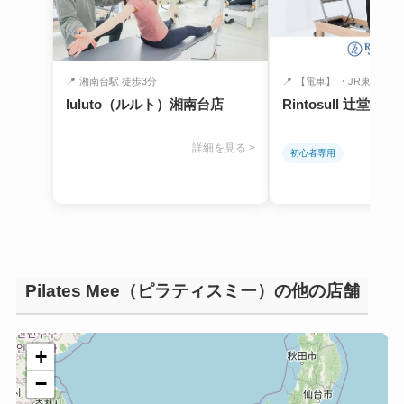
📍
湘南台駅 徒歩3分
📍
【電車】 ・JR東海道本線
luluto（ルルト）湘南台店
Rintosull 辻堂店
詳細を見る >
初心者専用
Pilates Mee（ピラティスミー）の他の店舗
+
−