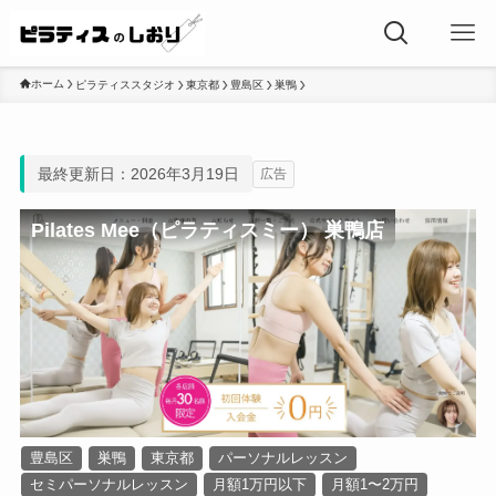
ホーム
ピラティススタジオ
東京都
豊島区
巣鴨
最終更新日：2026年3月19日
広告
Pilates Mee（ピラティスミー） 巣鴨店
豊島区
巣鴨
東京都
パーソナルレッスン
セミパーソナルレッスン
月額1万円以下
月額1〜2万円