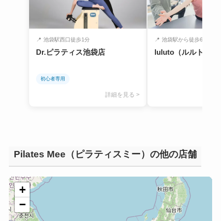
📍
池袋駅西口徒歩1分
📍
池袋駅から徒歩6分
Dr.ピラティス池袋店
luluto（ルルト）
初心者専用
詳細を見る >
Pilates Mee（ピラティスミー）の他の店舗
+
−