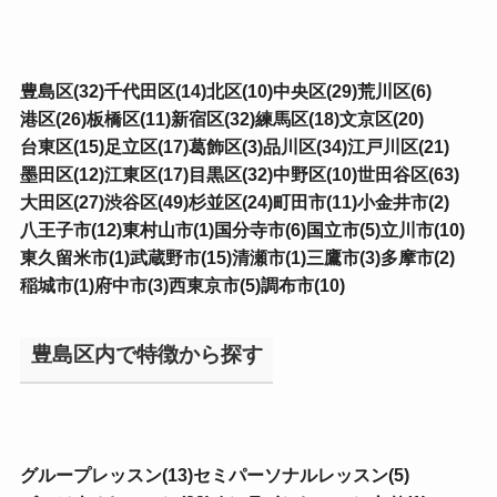
豊島区(32)
千代田区(14)
北区(10)
中央区(29)
荒川区(6)
港区(26)
板橋区(11)
新宿区(32)
練馬区(18)
文京区(20)
台東区(15)
足立区(17)
葛飾区(3)
品川区(34)
江戸川区(21)
墨田区(12)
江東区(17)
目黒区(32)
中野区(10)
世田谷区(63)
大田区(27)
渋谷区(49)
杉並区(24)
町田市(11)
小金井市(2)
八王子市(12)
東村山市(1)
国分寺市(6)
国立市(5)
立川市(10)
東久留米市(1)
武蔵野市(15)
清瀬市(1)
三鷹市(3)
多摩市(2)
稲城市(1)
府中市(3)
西東京市(5)
調布市(10)
豊島区内で特徴から探す
グループレッスン(13)
セミパーソナルレッスン(5)