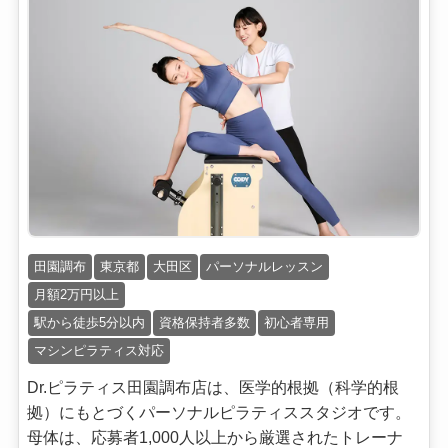
田園調布
東京都
大田区
パーソナルレッスン
月額2万円以上
駅から徒歩5分以内
資格保持者多数
初心者専用
マシンピラティス対応
Dr.ピラティス田園調布店は、医学的根拠（科学的根
拠）にもとづくパーソナルピラティススタジオです。
母体は、応募者1,000人以上から厳選されたトレーナ