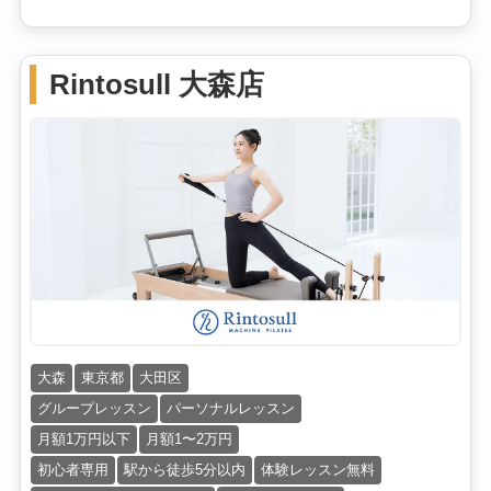
Rintosull 大森店
大森
東京都
大田区
グループレッスン
パーソナルレッスン
月額1万円以下
月額1〜2万円
初心者専用
駅から徒歩5分以内
体験レッスン無料