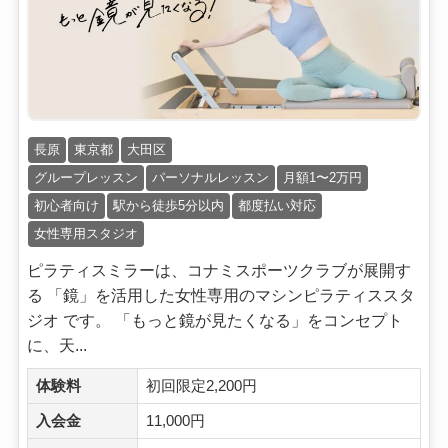
長原
東京都
大田区
グループレッスン
パーソナルレッスン
月額1〜2万円
初心者向け
駅から徒歩5分以内
都度払い対応
女性専用スタジオ
ピラティスミラーは、コナミスポーツクラブが展開す
る 「鏡」を活用した女性専用のマシンピラティススタ
ジオ です。 「もっと鏡が見たくなる」をコンセプト
に、天...
体験料
初回限定2,200円
入会金
11,000円