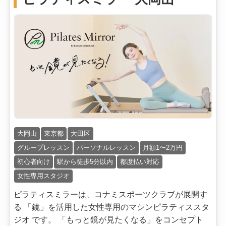
大岡山
東京都
大田区
グループレッスン
パーソナルレッスン
月額1〜2万円
初心者向け
駅から徒歩5分以内
都度払い対応
女性専用スタジオ
ピラティスミラーは、コナミスポーツクラブが展開す
る 「鏡」を活用した女性専用のマシンピラティススタ
ジオ です。 「もっと鏡が見たくなる」をコンセプト