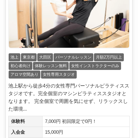
池上
東京都
大田区
パーソナルレッスン
月額2万円以上
初心者向け
体験レッスン無料
女性インストラクターのみ
アロマ空間あり
女性専用スタジオ
池上駅から徒歩4分の女性専門パーソナルピラティスス
タジオです。完全個室のマシンピラティススタジオと
なります。 完全個室で周囲を気にせず、リラックスし
た環境...
体験料
7,000円 初回限定で0円！
入会金
15,000円