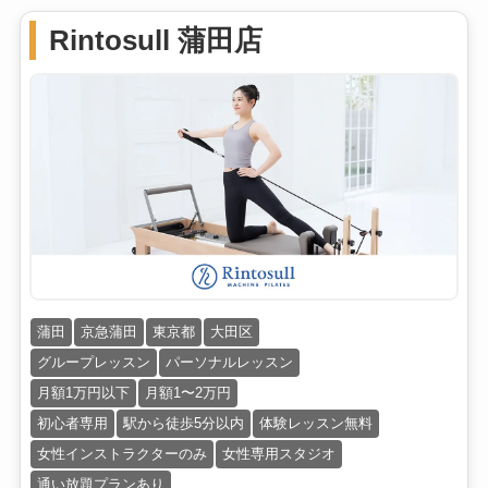
Rintosull 蒲田店
蒲田
京急蒲田
東京都
大田区
グループレッスン
パーソナルレッスン
月額1万円以下
月額1〜2万円
初心者専用
駅から徒歩5分以内
体験レッスン無料
女性インストラクターのみ
女性専用スタジオ
通い放題プランあり