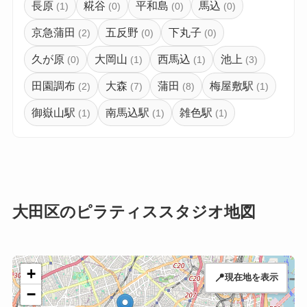
長原
糀谷
平和島
馬込
(1)
(0)
(0)
(0)
京急蒲田
五反野
下丸子
(2)
(0)
(0)
久が原
大岡山
西馬込
池上
(0)
(1)
(1)
(3)
田園調布
大森
蒲田
梅屋敷駅
(2)
(7)
(8)
(1)
御嶽山駅
南馬込駅
雑色駅
(1)
(1)
(1)
大田区のピラティススタジオ地図
+
📍
現在地を表示
−