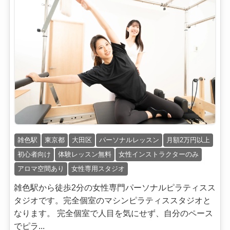
雑色駅
東京都
大田区
パーソナルレッスン
月額2万円以上
初心者向け
体験レッスン無料
女性インストラクターのみ
アロマ空間あり
女性専用スタジオ
雑色駅から徒歩2分の女性専門パーソナルピラティスス
タジオです。完全個室のマシンピラティススタジオと
なります。 完全個室で人目を気にせず、自分のペース
でピラ...