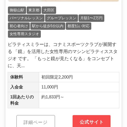
御嶽山駅
東京都
大田区
パーソナルレッスン
グループレッスン
月額1〜2万円
初心者向け
駅から徒歩5分以内
都度払い対応
女性専用スタジオ
ピラティスミラーは、コナミスポーツクラブが展開す
る 「鏡」を活用した女性専用のマシンピラティススタ
ジオ です。 「もっと鏡が見たくなる」をコンセプト
に、天...
体験料
初回限定2,200円
入会金
11,000円
1回あたりの
約1,833円～
料金
公式サイト
詳細ページ