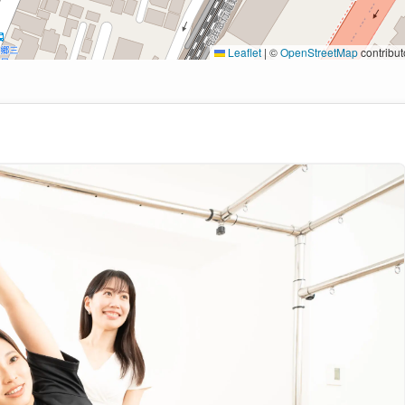
Leaflet
|
©
OpenStreetMap
contribut