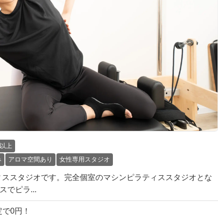
円以上
み
アロマ空間あり
女性専用スタジオ
ィススタジオです。完全個室のマシンピラティススタジオとな
でピラ...
限定で0円！