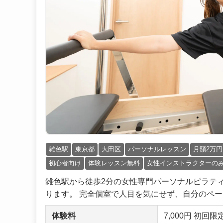
雑色駅
東京都
大田区
パーソナルレッスン
月額2万
初心者向け
体験レッスン無料
女性インストラクターの
雑色駅から徒歩2分の女性専門パーソナルピラテ
ります。 完全個室で人目を気にせず、自分のペース
体験料
7,000円 初回