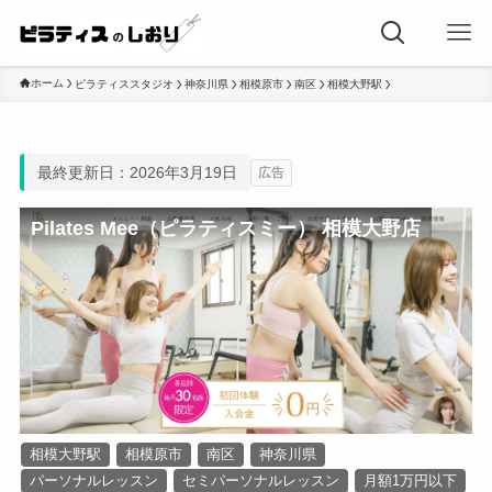
ホーム
ピラティススタジオ
神奈川県
相模原市
南区
相模大野駅
最終更新日：2026年3月19日
広告
Pilates Mee（ピラティスミー） 相模大野店
相模大野駅
相模原市
南区
神奈川県
パーソナルレッスン
セミパーソナルレッスン
月額1万円以下