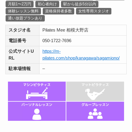
月額1〜2万円
初心者向け
駅から徒歩5分以内
体験レッスン無料
資格保持者多数
女性専用スタジオ
通い放題プランあり
スタジオ名
Pilates Mee 相模大野店
電話番号
050-1722-7696
公式サイトU
https://m-
RL
pilates.com/shop/kanagawa/sagamiono/
駐車場情報
–