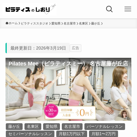
ホーム
ピラティススタジオ
愛知県
名古屋市
名東区
藤が丘
最終更新日：2026年3月19日
広告
Pilates Mee（ピラティスミー） 名古屋藤が丘店
藤が丘
名東区
愛知県
名古屋市
パーソナルレッスン
セミパーソナルレッスン
月額1万円以下
月額1〜2万円