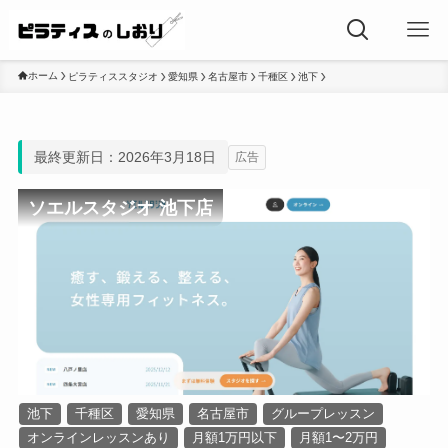
ホーム
ピラティススタジオ
愛知県
名古屋市
千種区
池下
最終更新日：2026年3月18日
広告
ソエルスタジオ 池下店
池下
千種区
愛知県
名古屋市
グループレッスン
オンラインレッスンあり
月額1万円以下
月額1〜2万円