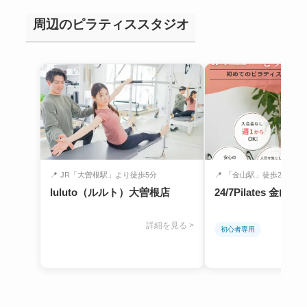
周辺のピラティススタジオ
📍
JR「大曽根駅」より徒歩5分
📍
「金山駅」徒歩2分
luluto（ルルト）大曽根店
24/7Pilates 金山店
詳細を見る >
初心者専用