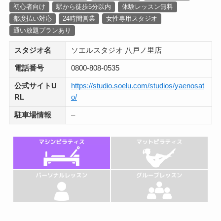
初心者向け
駅から徒歩5分以内
体験レッスン無料
都度払い対応
24時間営業
女性専用スタジオ
通い放題プランあり
スタジオ名
ソエルスタジオ 八戸ノ里店
電話番号
0800-808-0535
公式サイトU
https://studio.soelu.com/studios/yaenosat
RL
o/
駐車場情報
–