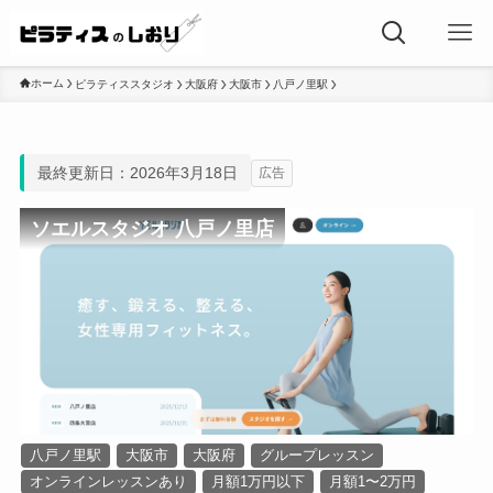
ホーム
ピラティススタジオ
大阪府
大阪市
八戸ノ里駅
最終更新日：2026年3月18日
広告
ソエルスタジオ 八戸ノ里店
八戸ノ里駅
大阪市
大阪府
グループレッスン
オンラインレッスンあり
月額1万円以下
月額1〜2万円