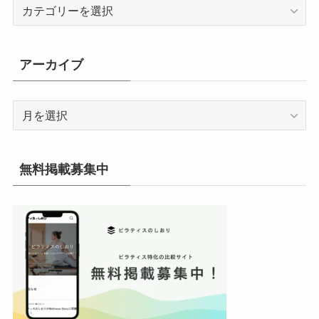
カ
テ
ゴ
リ
アーカイブ
ー
ア
ー
カ
イ
無料掲載募集中
ブ