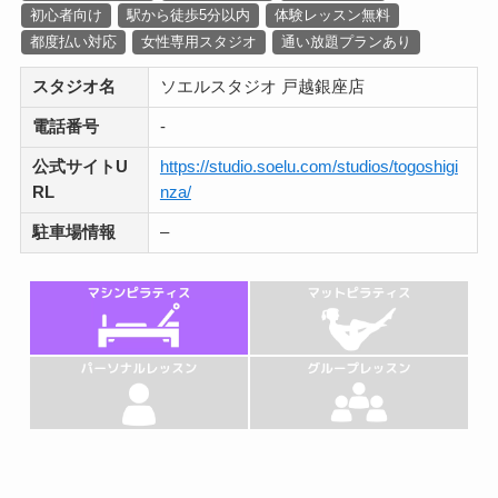
初心者向け
駅から徒歩5分以内
体験レッスン無料
都度払い対応
女性専用スタジオ
通い放題プランあり
スタジオ名
ソエルスタジオ 戸越銀座店
電話番号
-
公式サイトU
https://studio.soelu.com/studios/togoshigi
RL
nza/
駐車場情報
–