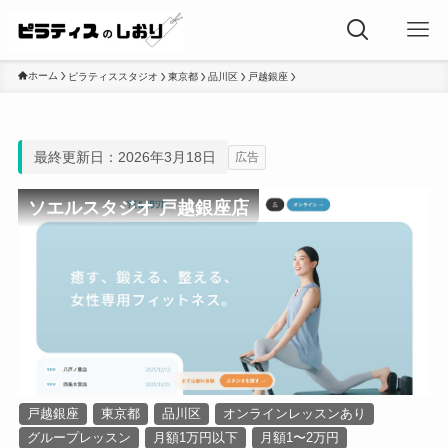
ホーム
ピラティススタジオ
東京都
品川区
戸越銀座
最終更新日：2026年3月18日
広告
ソエルスタジオ 戸越銀座店
戸越銀座
東京都
品川区
オンラインレッスンあり
グループレッスン
月額1万円以下
月額1〜2万円