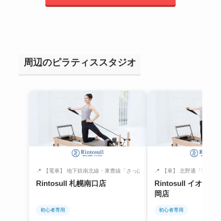
周辺のピラティススタジオ
📍
【電車】 地下鉄南北線・東豊線「さっぽろ...
📍
【車】 北野通「平岡3-5」
Rintosull 札幌南口店
Rintosull イオ
岡店
初心者専用
初心者専用