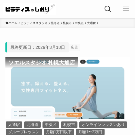
ホーム
ピラティススタジオ
北海道
札幌市
中央区
大通駅
最終更新日：2026年3月18日
広告
ソエルスタジオ 札幌大通店
大通駅
北海道
中央区
札幌市
オンラインレッスンあり
グループレッスン
月額1万円以下
月額1〜2万円