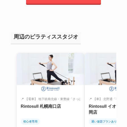
周辺のピラティススタジオ
📍
【電車】 地下鉄南北線・東豊線「さっぽろ...
📍
【車】 北野通「平岡3-5」
Rintosull 札幌南口店
Rintosull イオ
岡店
初心者専用
通い放題プランあり