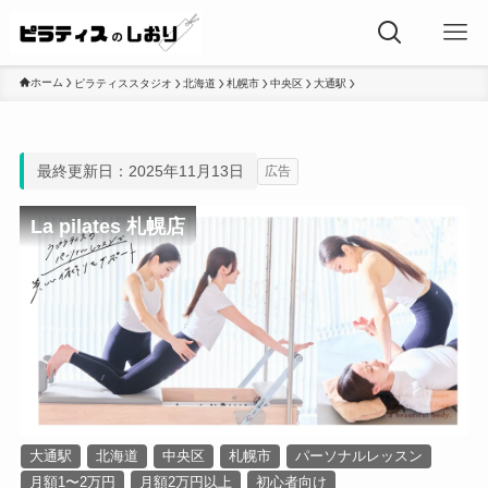
ホーム
ピラティススタジオ
北海道
札幌市
中央区
大通駅
最終更新日：2025年11月13日
広告
La pilates 札幌店
大通駅
北海道
中央区
札幌市
パーソナルレッスン
月額1〜2万円
月額2万円以上
初心者向け