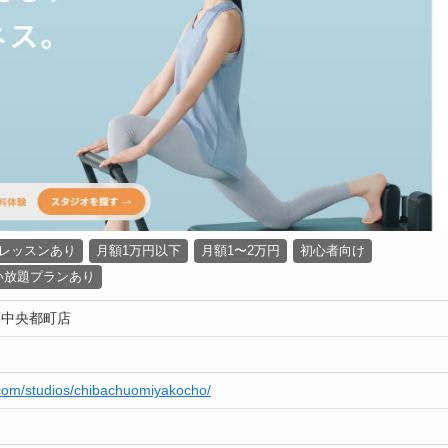
レッスンあり
月額1万円以下
月額1〜2万円
初心者向け
い放題プランあり
葉中央都町店
u.com/studios/chibachuomiyakocho/