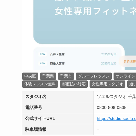
中央区
千葉県
千葉市
グループレッスン
オンライン
体験レッスン無料
都度払い対応
女性専用スタジオ
通
スタジオ名
ソエルスタジオ 千
電話番号
0800-808-0535
公式サイトURL
https://studio.soel
駐車場情報
–