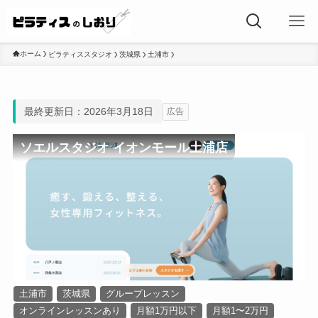
ホーム
ピラティススタジオ
茨城県
土浦市
最終更新日：2026年3月18日
広告
ソエルスタジオ イオンモール土浦店
土浦市
茨城県
グループレッスン
オンラインレッスンあり
月額1万円以下
月額1〜2万円