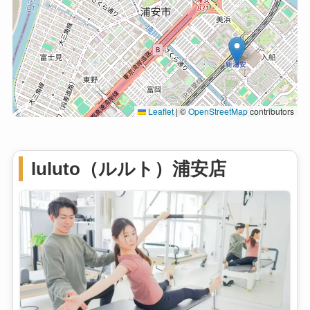
Leaflet
|
©
OpenStreetMap
contributors
luluto（ルルト）浦安店