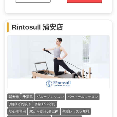
Rintosull 浦安店
浦安市
千葉県
グループレッスン
パーソナルレッスン
月額1万円以下
月額1〜2万円
初心者専用
駅から徒歩5分以内
体験レッスン無料