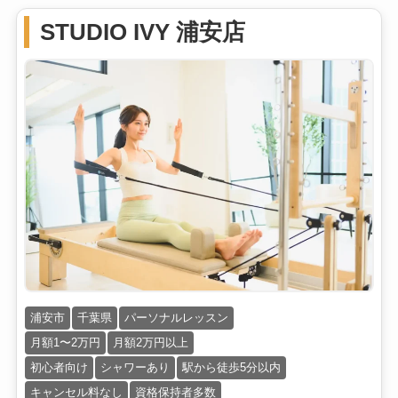
STUDIO IVY 浦安店
浦安市
千葉県
パーソナルレッスン
月額1〜2万円
月額2万円以上
初心者向け
シャワーあり
駅から徒歩5分以内
キャンセル料なし
資格保持者多数