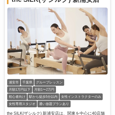
浦安市
千葉県
グループレッスン
月額1万円以下
月額1〜2万円
初心者向け
駅から徒歩5分以内
女性インストラクターのみ
女性専用スタジオ
通い放題プランあり
the SILK(ザシルク) 新浦安店は、関東を中心に40店舗