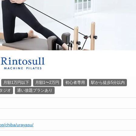
月額1万円以下
月額1〜2万円
初心者専用
駅から徒歩5分以内
タジオ
通い放題プランあり
shop/chiba/urayasu/