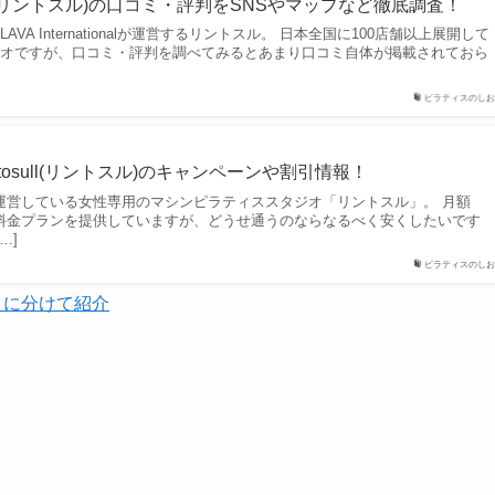
ull(リントスル)の口コミ・評判をSNSやマップなど徹底調査！
A Internationalが運営するリントスル。 日本全国に100店舗以上展開して
ジオですが、口コミ・評判を調べてみるとあまり口コミ自体が掲載されておら
ピラティスのしお
ntosull(リントスル)のキャンペーンや割引情報！
が運営している女性専用のマシンピラティススタジオ「リントスル」。 月額
得な料金プランを提供していますが、どうせ通うのならなるべく安くしたいです
…]
ピラティスのしお
目に分けて紹介