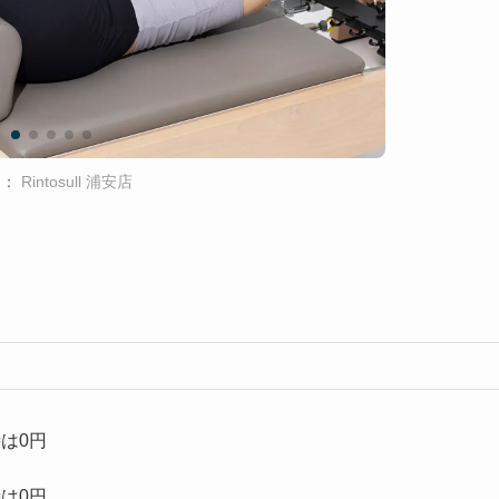
用：
Rintosull 浦安店
は0円
は0円