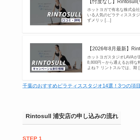
【忖度なし】Rintos
ホットヨガで有名な株式会社LAV
いる人気のピラティススタ
ずメリッ […]
【2026年8月最新】Ri
ホットヨガスタジオLAVA
8,800円～から通えるお
よね？ リントスルでは、期 [
千葉のおすすめピラティススタジオ14選！3つの項
Rintosull 浦安店の申し込みの流れ
STEP 1