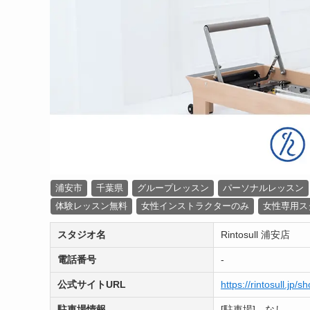
浦安市
千葉県
グループレッスン
パーソナルレッスン
体験レッスン無料
女性インストラクターのみ
女性専用ス
スタジオ名
Rintosull 浦安店
電話番号
-
公式サイトURL
https://rintosull.jp/
駐車場情報
[駐車場] なし