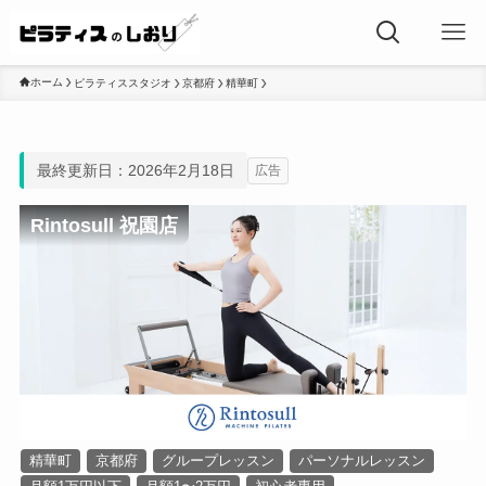
ホーム
ピラティススタジオ
京都府
精華町
最終更新日：2026年2月18日
広告
Rintosull 祝園店
精華町
京都府
グループレッスン
パーソナルレッスン