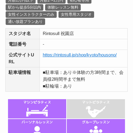
月額1万円以下
月額1〜2万円
初心者専用
駅から徒歩5分以内
体験レッスン無料
女性インストラクターのみ
女性専用スタジオ
通い放題プランあり
スタジオ名
Rintosull 祝園店
電話番号
-
公式サイトU
https://rintosull.jp/shop/kyoto/housono/
RL
駐車場情報
■駐車場：あり※体験の方3時間まで、会
員様2時間半まで無料
■駐輪場：あり