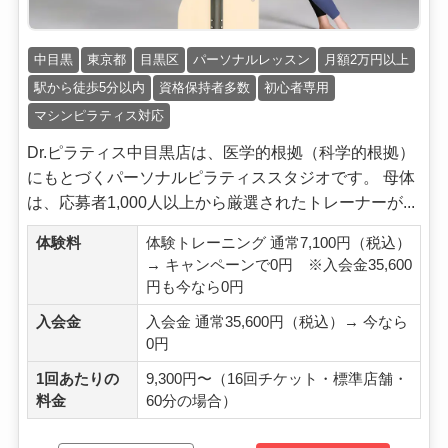
中目黒
東京都
目黒区
パーソナルレッスン
月額2万円以上
駅から徒歩5分以内
資格保持者多数
初心者専用
マシンピラティス対応
Dr.ピラティス中目黒店は、医学的根拠（科学的根拠）
にもとづくパーソナルピラティススタジオです。 母体
は、応募者1,000人以上から厳選されたトレーナーが...
体験料
体験トレーニング 通常7,100円（税込）
→ キャンペーンで0円 ※入会金35,600
円も今なら0円
入会金
入会金 通常35,600円（税込）→ 今なら
0円
1回あたりの
9,300円〜（16回チケット・標準店舗・
料金
60分の場合）