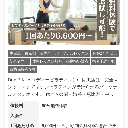
中目黒
東京都
目黒区
パーソナルレッスン
月額2万円以上
初心者向け
体験レッスン無料
都度払い対応
指名予約可能
資格保持者多数
Dee Pilates（ディーピラティス）中目黒店は、完全マ
ンツーマンでマシンピラティスが受けられるパーソナ
ルスタジオです。 代々木公園・渋谷・恵比寿・中...
体験料
60分無料体験
入会金
-
1回あたりの
6,600円～ ※月額制の月8回の場合 ※チ