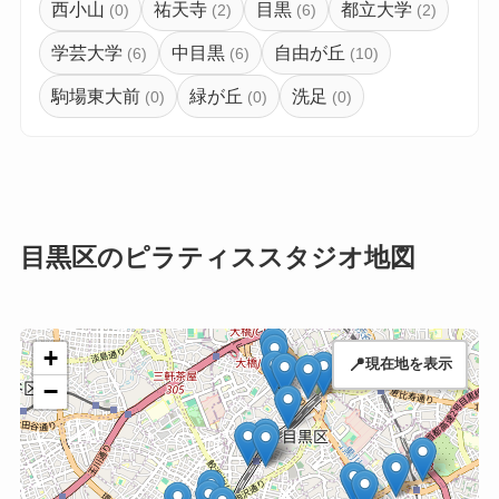
西小山
祐天寺
目黒
都立大学
(0)
(2)
(6)
(2)
学芸大学
中目黒
自由が丘
(6)
(6)
(10)
駒場東大前
緑が丘
洗足
(0)
(0)
(0)
目黒区のピラティススタジオ地図
+
📍
現在地を表示
−