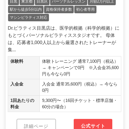
目黒
東京都
目黒区
パーソナルレッスン
月額2万円以上
駅から徒歩5分以内
資格保持者多数
初心者専用
マシンピラティス対応
Dr.ピラティス目黒店は、医学的根拠（科学的根拠）に
もとづくパーソナルピラティススタジオです。 母体
は、応募者1,000人以上から厳選されたトレーナーが
集...
体験料
体験トレーニング 通常7,100円（税込）
→ キャンペーンで0円 ※入会金35,600
円も今なら0円
入会金
入会金 通常35,600円（税込）→ 今なら
0円
1回あたりの
9,300円〜（16回チケット・標準店舗・
料金
60分の場合）
公式サイト
詳細ページ