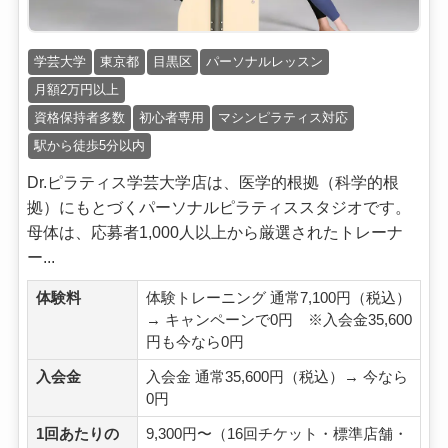
学芸大学
東京都
目黒区
パーソナルレッスン
月額2万円以上
資格保持者多数
初心者専用
マシンピラティス対応
駅から徒歩5分以内
Dr.ピラティス学芸大学店は、医学的根拠（科学的根
拠）にもとづくパーソナルピラティススタジオです。
母体は、応募者1,000人以上から厳選されたトレーナ
ー...
体験料
体験トレーニング 通常7,100円（税込）
→ キャンペーンで0円 ※入会金35,600
円も今なら0円
入会金
入会金 通常35,600円（税込）→ 今なら
0円
1回あたりの
9,300円〜（16回チケット・標準店舗・