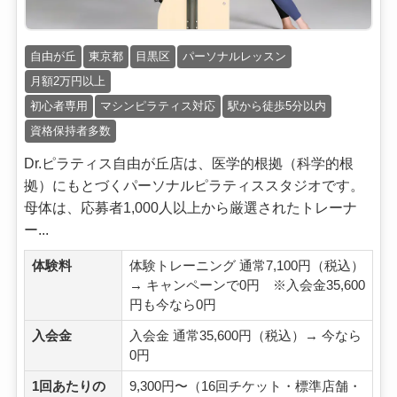
自由が丘
東京都
目黒区
パーソナルレッスン
月額2万円以上
初心者専用
マシンピラティス対応
駅から徒歩5分以内
資格保持者多数
Dr.ピラティス自由が丘店は、医学的根拠（科学的根
拠）にもとづくパーソナルピラティススタジオです。
母体は、応募者1,000人以上から厳選されたトレーナ
ー...
体験料
体験トレーニング 通常7,100円（税込）
→ キャンペーンで0円 ※入会金35,600
円も今なら0円
入会金
入会金 通常35,600円（税込）→ 今なら
0円
1回あたりの
9,300円〜（16回チケット・標準店舗・