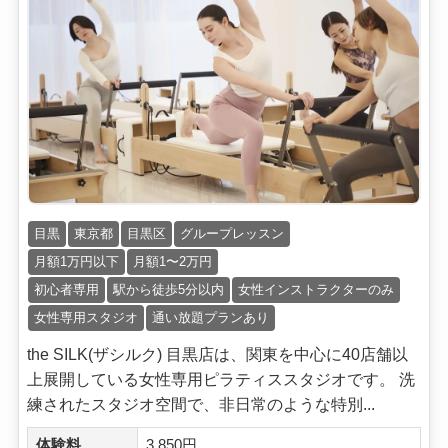
目黒
東京都
目黒区
グループレッスン
月額1万円以下
月額1〜2万円
初心者専用
駅から徒歩5分以内
女性インストラクターのみ
女性専用スタジオ
通い放題プランあり
the SILK(ザシルク) 目黒店は、関東を中心に40店舗以
上展開している女性専用ピラティススタジオです。 洗
練されたスタジオ空間で、非日常のような特別...
体験料
3,850円