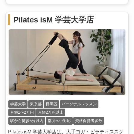
Pilates isM 学芸大学店
学芸大学
東京都
目黒区
パーソナルレッスン
月額1〜2万円
月額2万円以上
駅から徒歩5分以内
都度払い対応
資格保持者多数
Pilates isM 学芸大学店は、大手ヨガ・ピラティススク