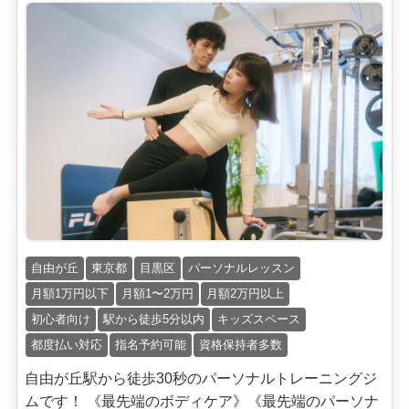
自由が丘
東京都
目黒区
パーソナルレッスン
月額1万円以下
月額1〜2万円
月額2万円以上
初心者向け
駅から徒歩5分以内
キッズスペース
都度払い対応
指名予約可能
資格保持者多数
自由が丘駅から徒歩30秒のパーソナルトレーニングジ
ムです！ 《最先端のボディケア》《最先端のパーソナ