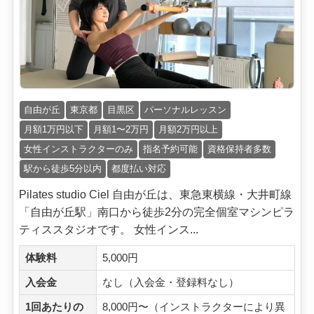
自由が丘
東京都
目黒区
パーソナルレッスン
月額1万円以下
月額1〜2万円
月額2万円以上
女性インストラクターのみ
指名予約可能
資格保持者多数
駅から徒歩5分以内
都度払い対応
Pilates studio Ciel 自由が丘は、東急東横線・大井町線
「自由が丘駅」南口から徒歩2分の完全個室マシンピラ
ティススタジオです。 女性インス...
体験料
5,000円
入会金
なし（入会金・登録料なし）
1回あたりの
8,000円〜（インストラクターにより異