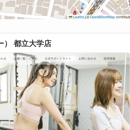
Leaflet
|
©
OpenStreetMap
contribut
ミー） 都立大学店