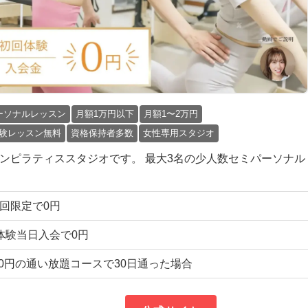
ーソナルレッスン
月額1万円以下
月額1〜2万円
験レッスン無料
資格保持者多数
女性専用スタジオ
のマシンピラティススタジオです。 最大3名の少人数セミパーソナル
 初回限定で0円
) 体験当日入会で0円
7,500円の通い放題コースで30日通った場合