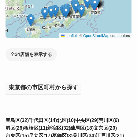
Leaflet
|
©
OpenStreetMap
contributors
全34店舗を表示する
東京都の市区町村から探す
豊島区(32)
千代田区(14)
北区(10)
中央区(29)
荒川区(6)
港区(26)
板橋区(11)
新宿区(32)
練馬区(18)
文京区(20)
台東区(15)
足立区(17)
葛飾区(3)
品川区(34)
江戸川区(21)