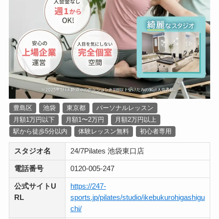
豊島区
池袋
東京都
パーソナルレッスン
月額1万円以下
月額1〜2万円
月額2万円以上
駅から徒歩5分以内
体験レッスン無料
初心者専用
スタジオ名
24/7Pilates 池袋東口店
電話番号
0120‐005‐247
公式サイトU
https://247-
RL
sports.jp/pilates/studio/ikebukurohigashigu
chi/