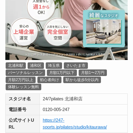
北浦和駅
浦和区
埼玉県
さいたま市
パーソナルレッスン
月額1万円以下
月額1〜2万円
月額2万円以上
初心者向け
駅から徒歩5分以内
体験レッスン無料
スタジオ名
24/7pilates 北浦和店
電話番号
0120‐005‐247
公式サイトU
https://247-
RL
sports.jp/pilates/studio/kitaurawa/