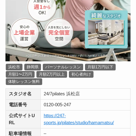
浜松市
静岡県
パーソナルレッスン
月額1万円以下
月額1〜2万円
月額2万円以上
初心者向け
体験レッスン無料
スタジオ名
24/7pilates 浜松店
電話番号
0120‐005‐247
公式サイトU
https://247-
RL
sports.jp/pilates/studio/hamamatsu/
駐車場情報
–