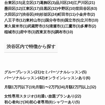
台東区(15)
足立区(17)
葛飾区(3)
品川区(34)
江戸川区(21)
墨田区(12)
江東区(17)
目黒区(32)
中野区(10)
世田谷区(63)
大田区(27)
渋谷区(49)
杉並区(24)
町田市(11)
小金井市(2)
八王子市(12)
東村山市(1)
国分寺市(6)
国立市(5)
立川市(10)
東久留米市(1)
武蔵野市(15)
清瀬市(1)
三鷹市(3)
多摩市(2)
稲城市(1)
府中市(3)
西東京市(5)
調布市(10)
渋谷区内で特徴から探す
グループレッスン(21)
セミパーソナルレッスン(5)
パーソナルレッスン(42)
オンラインレッスンあり(6)
月額1万円以下(19)
月額1〜2万円(34)
月額2万円以上(32)
女性専用スタジオ(18)
通い放題プランあり(22)
初心者向け(36)
初心者専用(8)
シャワーあり(5)