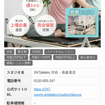
渋谷
東京都
渋谷区
パーソナルレッスン
月額1万円以下
月額1〜2万円
月額2万円以上
初心者向け
体験レッスン無料
スタジオ名
24/7pilates 渋谷・表参道店
電話番号
0120‐005‐247
公式サイトU
https://247-
RL
sports.jp/pilates/studio/shibuya/
駐車場情報
–