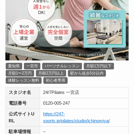
愛知県
一宮市
パーソナルレッスン
月額1万円以下
月額1〜2万円
月額2万円以上
駅から徒歩5分以内
体験レッスン無料
初心者専用
スタジオ名
24/7Pilates 一宮店
電話番号
0120‐005‐247
公式サイトU
https://247-
RL
sports.jp/pilates/studio/ichinomiya/
駐車場情報
–