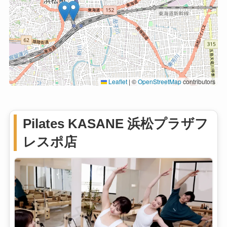
Leaflet
|
©
OpenStreetMap
contributors
Pilates KASANE 浜松プラザフ
レスポ店