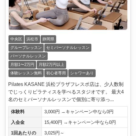
中央区
浜松市
静岡県
グループレッスン
セミパーソナルレッスン
パーソナルレッスン
月額1〜2万円
月額2万円以上
体験レッスン無料
初心者専用
シャワーあり
Pilates KASANE 浜松プラザフレスポ店は、少人数制
でじっくりピラティスを学べるスタジオです。 最大4
名のセミパーソナルレッスンで個別に寄り添っ...
体験料
3,000円 →キャンペーン中なら0円
入会金
15,400円 →キャンペーン中なら0円
1回あたりの
3,025円～