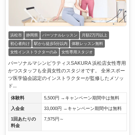
浜松市
静岡県
パーソナルレッスン
月額2万円以上
初心者向け
駅から徒歩5分以内
体験レッスン無料
女性インストラクターのみ
女性専用スタジオ
パーソナルマシンピラティスSAKURA 浜松店女性専用
かつスタッフも全員女性のスタジオです。 全米スポー
ツ医学協会認定のインストラクターが監修したメソッ
ド...
体験料
5,500円 →キャンペーン期間中は無料
入会金
33,000円 →キャンペーン期間中は無料
1回あたりの
7,975円～
料金