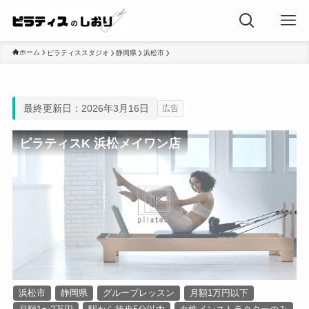
ホーム
ピラティススタジオ
静岡県
浜松市
最終更新日：2026年3月16日
広告
ピラティスK 浜松メイワン店
浜松市
静岡県
グループレッスン
月額1万円以下