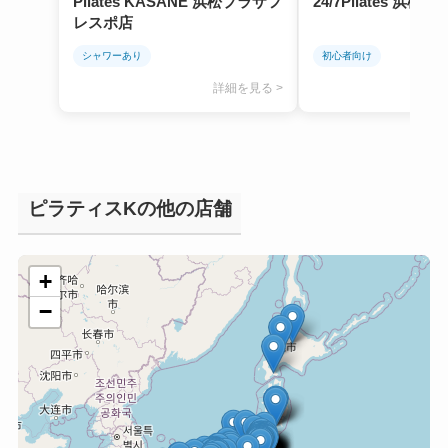
Pilates KASANE 浜松プラザフ
24/7Pilates 浜松店
レスポ店
シャワーあり
初心者向け
詳細を見る >
ピラティスKの他の店舗
+
−