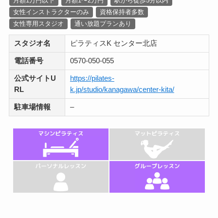
月額1万円以下
月額1〜2万円
駅から徒歩5分以内
女性インストラクターのみ
資格保持者多数
女性専用スタジオ
通い放題プランあり
スタジオ名
ピラティスK センター北店
電話番号
0570-050-055
公式サイトU
https://pilates-
RL
k.jp/studio/kanagawa/center-kita/
駐車場情報
–