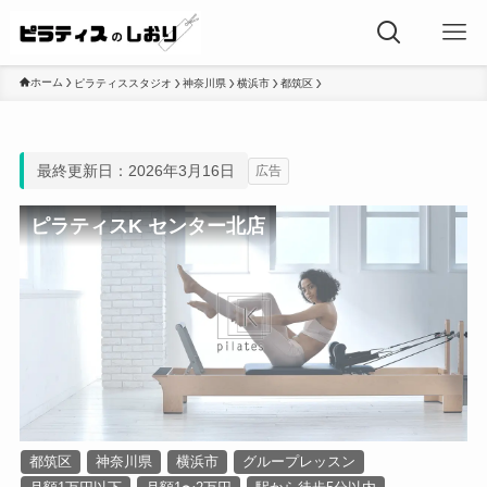
ホーム
ピラティススタジオ
神奈川県
横浜市
都筑区
最終更新日：2026年3月16日
広告
ピラティスK センター北店
都筑区
神奈川県
横浜市
グループレッスン