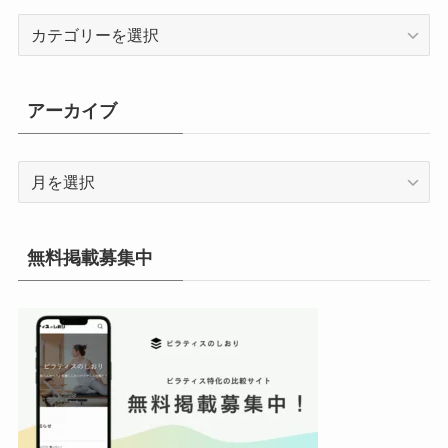
カ
テ
ゴ
リ
アーカイブ
ー
ア
ー
カ
イ
無料掲載募集中
ブ