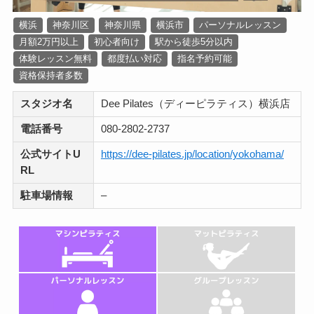
横浜
神奈川区
神奈川県
横浜市
パーソナルレッスン
月額2万円以上
初心者向け
駅から徒歩5分以内
体験レッスン無料
都度払い対応
指名予約可能
資格保持者多数
スタジオ名
Dee Pilates（ディーピラティス）横浜店
電話番号
080-2802-2737
公式サイトU
https://dee-pilates.jp/location/yokohama/
RL
駐車場情報
–