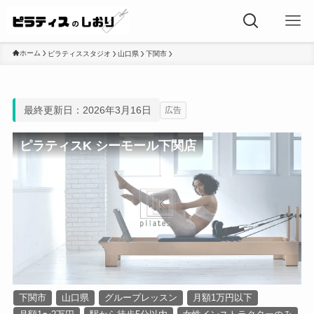
ホーム
ピラティススタジオ
山口県
下関市
最終更新日：2026年3月16日
広告
ピラティスK シーモール下関店
下関市
山口県
グループレッスン
月額1万円以下