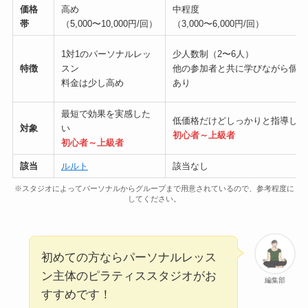
価格
高め
中程度
帯
（5,000〜10,000円/回）
（3,000〜6,000円/回）
1対1のパーソナルレッ
少人数制（2〜6人）
特徴
スン
他の参加者と共に学びながら個別
料金は少し高め
あり
最短で効果を実感した
低価格だけどしっかりと指導して
対象
い
初心者～上級者
初心者～上級者
該当
ルルト
該当なし
※スタジオによってパーソナルからグループまで用意されているので、参考程度に
してください。
初めての方ならパーソナルレッス
ン主体のピラティススタジオがお
編集部
すすめです！