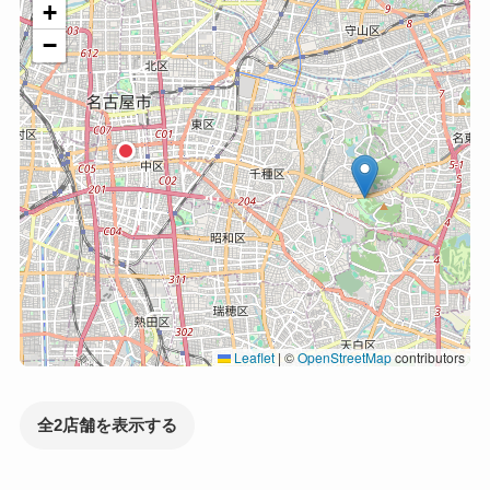
+
−
Leaflet
|
©
OpenStreetMap
contributors
全2店舗を表示する