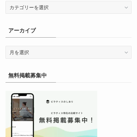
カ
テ
ゴ
リ
アーカイブ
ー
ア
ー
カ
イ
無料掲載募集中
ブ