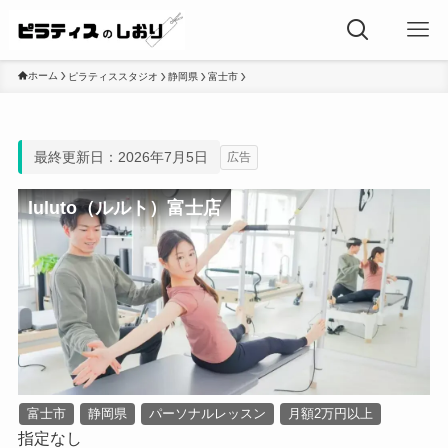
ホーム
ピラティススタジオ
静岡県
富士市
最終更新日：2026年7月5日
広告
luluto（ルルト）富士店
富士市
静岡県
パーソナルレッスン
月額2万円以上
指定なし