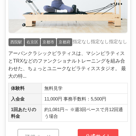
指定なし
指定なし
指定なし
西院駅
右京区
京都市
京都府
アーバンクラシックピラティスは、マシンピラティス
とTRXなどのファンクショナルトレーニングを組み合
わせた、ちょっとユニークなピラティススタジオ。 最
大の特...
体験料
無料見学
入会金
11,000円 事務手数料：5,500円
1回あたりの
約1,081円～ ※週3回ペースで月12回通
料金
う場合