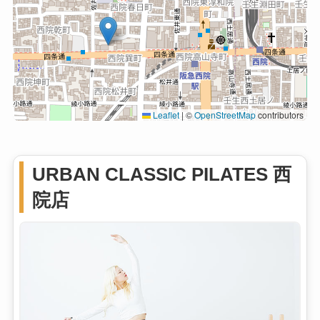
Leaflet
|
©
OpenStreetMap
contributors
URBAN CLASSIC PILATES 西
院店