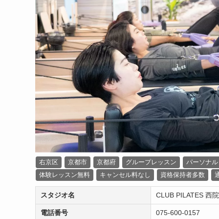
右京区
京都市
京都府
グループレッスン
パーソナル
体験レッスン無料
キャンセル料なし
資格保持者多数
スタジオ名
CLUB PILATES 西
電話番号
075-600-0157