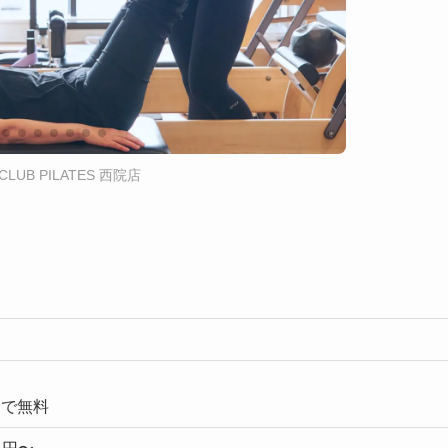
CLUB PILATES 西院店
会で無料