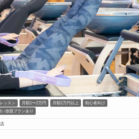
レッスン
月額1〜2万円
月額2万円以上
初心者向け
通い放題プランあり
院店