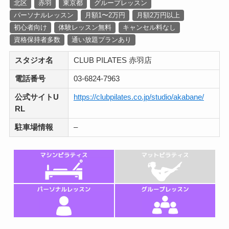
北区
赤羽
東京都
グループレッスン
パーソナルレッスン
月額1〜2万円
月額2万円以上
初心者向け
体験レッスン無料
キャンセル料なし
資格保持者多数
通い放題プランあり
スタジオ名
CLUB PILATES 赤羽店
電話番号
03-6824-7963
公式サイトU
https://clubpilates.co.jp/studio/akabane/
RL
駐車場情報
–