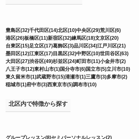
豊島区(32)
千代田区(14)
北区(10)
中央区(29)
荒川区(6)
港区(26)
板橋区(11)
新宿区(32)
練馬区(18)
文京区(20)
台東区(15)
足立区(17)
葛飾区(3)
品川区(34)
江戸川区(21)
墨田区(12)
江東区(17)
目黒区(32)
中野区(10)
世田谷区(63)
大田区(27)
渋谷区(49)
杉並区(24)
町田市(11)
小金井市(2)
八王子市(12)
東村山市(1)
国分寺市(6)
国立市(5)
立川市(10)
東久留米市(1)
武蔵野市(15)
清瀬市(1)
三鷹市(3)
多摩市(2)
稲城市(1)
府中市(3)
西東京市(5)
調布市(10)
北区内で特徴から探す
グループレッスン(8)
セミパーソナルレッスン(2)