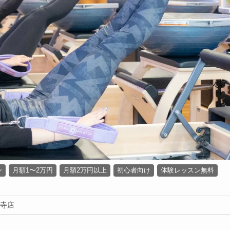
ン
月額1〜2万円
月額2万円以上
初心者向け
体験レッスン無料
吉祥寺店