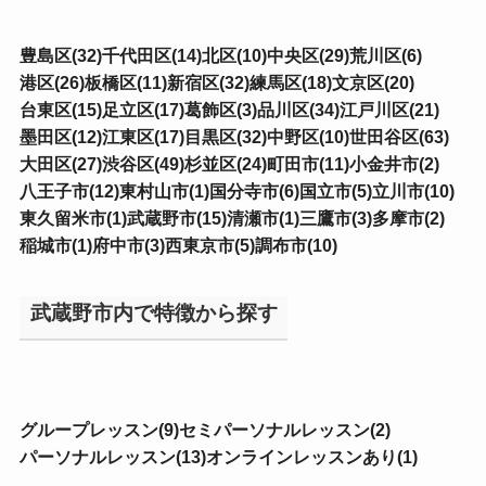
豊島区(32)
千代田区(14)
北区(10)
中央区(29)
荒川区(6)
港区(26)
板橋区(11)
新宿区(32)
練馬区(18)
文京区(20)
台東区(15)
足立区(17)
葛飾区(3)
品川区(34)
江戸川区(21)
墨田区(12)
江東区(17)
目黒区(32)
中野区(10)
世田谷区(63)
大田区(27)
渋谷区(49)
杉並区(24)
町田市(11)
小金井市(2)
八王子市(12)
東村山市(1)
国分寺市(6)
国立市(5)
立川市(10)
東久留米市(1)
武蔵野市(15)
清瀬市(1)
三鷹市(3)
多摩市(2)
稲城市(1)
府中市(3)
西東京市(5)
調布市(10)
武蔵野市内で特徴から探す
グループレッスン(9)
セミパーソナルレッスン(2)
パーソナルレッスン(13)
オンラインレッスンあり(1)