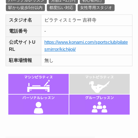
パーソナルレッスン
月額1〜2万円
初心者向け
駅から徒歩5分以内
都度払い対応
女性専用スタジオ
スタジオ名
ピラティスミラー 吉祥寺
電話番号
-
公式サイトU
https://www.konami.com/sportsclub/pilate
RL
smirror/kichijoji/
駐車場情報
無し