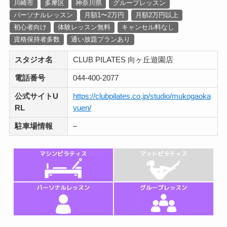
川崎市
多摩区
神奈川県
グループレッスン
パーソナルレッスン
月額1〜2万円
月額2万円以上
初心者向け
体験レッスン無料
キャンセル料なし
資格保持者多数
通い放題プランあり
スタジオ名
CLUB PILATES 向ヶ丘遊園店
電話番号
044-400-2077
公式サイトU
https://clubpilates.co.jp/studio/mukogaoka
RL
yuen/
駐車場情報
–