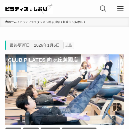
ホーム
ピラティススタジオ
神奈川県
川崎市
多摩区
最終更新日：2026年1月6日
広告
CLUB PILATES 向ヶ丘遊園店