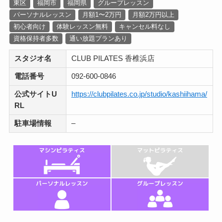
東区
福岡市
福岡県
グループレッスン
パーソナルレッスン
月額1〜2万円
月額2万円以上
初心者向け
体験レッスン無料
キャンセル料なし
資格保持者多数
通い放題プランあり
スタジオ名
CLUB PILATES 香椎浜店
電話番号
092-600-0846
公式サイトU
https://clubpilates.co.jp/studio/kashiihama/
RL
駐車場情報
–