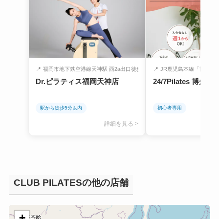
📍
福岡市地下鉄空港線天神駅 西2a出口徒歩...
📍
JR鹿児島本線「博多駅」
Dr.ピラティス福岡天神店
24/7Pilates 博多店
駅から徒歩5分以内
初心者専用
詳細を見る >
CLUB PILATESの他の店舗
+