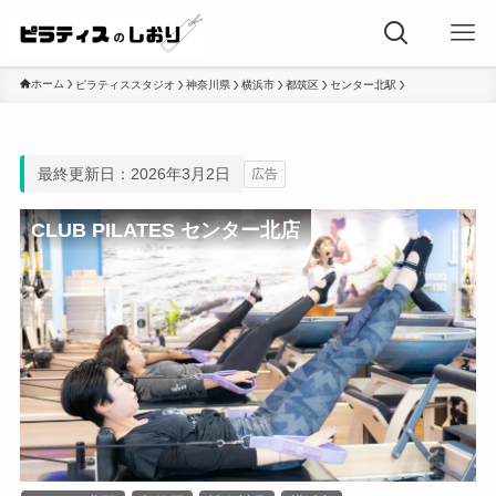
ホーム
ピラティススタジオ
神奈川県
横浜市
都筑区
センター北駅
最終更新日：2026年3月2日
広告
CLUB PILATES センター北店