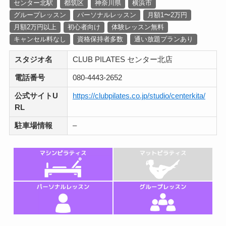
センター北駅
都筑区
神奈川県
横浜市
グループレッスン
パーソナルレッスン
月額1〜2万円
月額2万円以上
初心者向け
体験レッスン無料
キャンセル料なし
資格保持者多数
通い放題プランあり
スタジオ名
CLUB PILATES センター北店
電話番号
080-4443-2652
公式サイトU
https://clubpilates.co.jp/studio/centerkita/
RL
駐車場情報
–