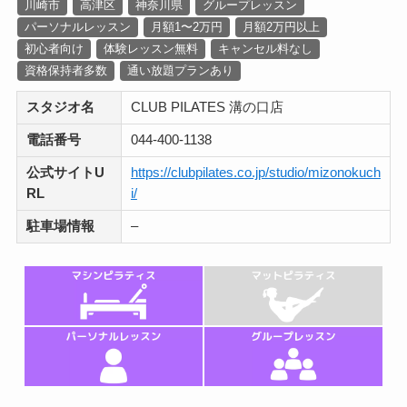
川崎市
高津区
神奈川県
グループレッスン
パーソナルレッスン
月額1〜2万円
月額2万円以上
初心者向け
体験レッスン無料
キャンセル料なし
資格保持者多数
通い放題プランあり
スタジオ名
CLUB PILATES 溝の口店
電話番号
044-400-1138
公式サイトU
https://clubpilates.co.jp/studio/mizonokuch
RL
i/
駐車場情報
–