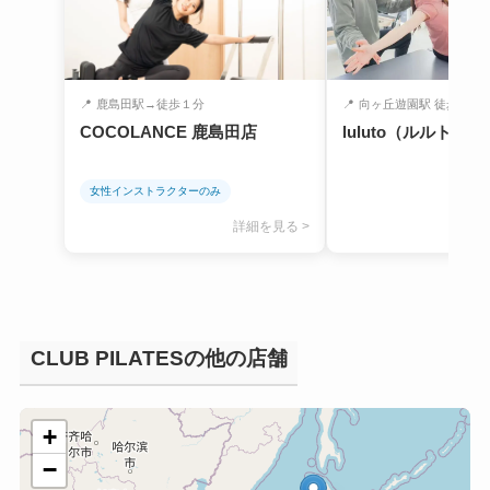
📍
鹿島田駅→徒歩１分
📍
向ヶ丘遊園駅 徒歩6分
COCOLANCE 鹿島田店
luluto（ルルト）
女性インストラクターのみ
詳細を見る >
CLUB PILATESの他の店舗
+
−