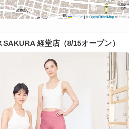
Leaflet
|
©
OpenStreetMap
contribut
AKURA 経堂店（8/15オープン）