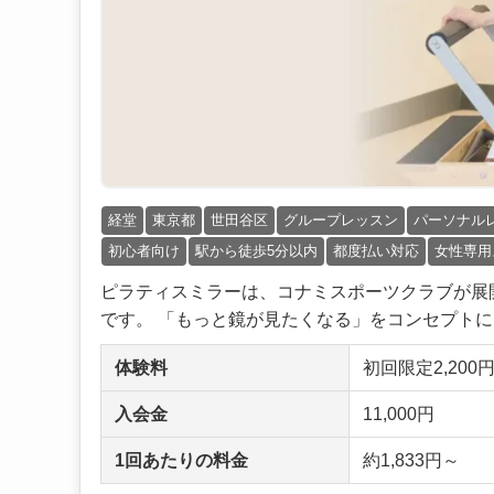
経堂
東京都
世田谷区
グループレッスン
パーソナル
初心者向け
駅から徒歩5分以内
都度払い対応
女性専用
ピラティスミラーは、コナミスポーツクラブが展
です。 「もっと鏡が見たくなる」をコンセプトに、
体験料
初回限定2,200
入会金
11,000円
1回あたりの料金
約1,833円～