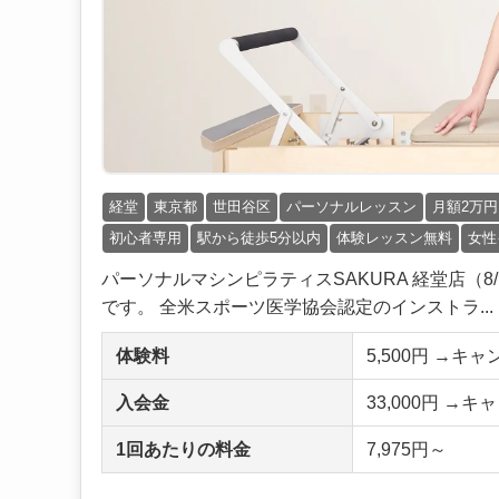
経堂
東京都
世田谷区
パーソナルレッスン
月額2万
初心者専用
駅から徒歩5分以内
体験レッスン無料
女性
パーソナルマシンピラティスSAKURA 経堂店（
です。 全米スポーツ医学協会認定のインストラ...
体験料
5,500円 →
入会金
33,000円 →
1回あたりの料金
7,975円～