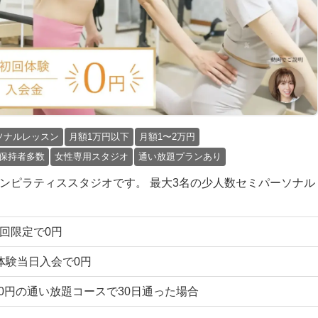
ソナルレッスン
月額1万円以下
月額1〜2万円
保持者多数
女性専用スタジオ
通い放題プランあり
のマシンピラティススタジオです。 最大3名の少人数セミパーソナル
 初回限定で0円
) 体験当日入会で0円
7,500円の通い放題コースで30日通った場合