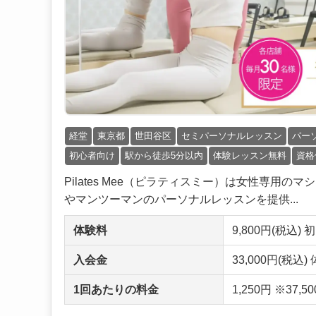
経堂
東京都
世田谷区
セミパーソナルレッスン
パー
初心者向け
駅から徒歩5分以内
体験レッスン無料
資格
Pilates Mee（ピラティスミー）は女性専用
やマンツーマンのパーソナルレッスンを提供...
体験料
9,800円(税込)
入会金
33,000円(税込
1回あたりの料金
1,250円 ※3