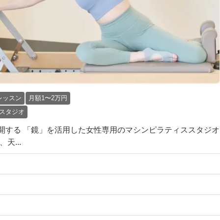
レッスン
月額1〜2万円
スタジオ
開する 「鏡」を活用した女性専用のマシンピラティススタジオ
天...
円