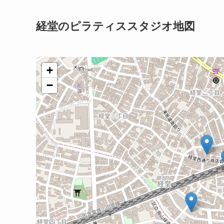
経堂のピラティススタジオ地図
+
−