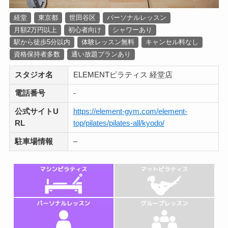
経堂
東京都
世田谷区
パーソナルレッスン
月額2万円以上
初心者向け
シャワーあり
駅から徒歩5分以内
体験レッスン無料
キャンセル料なし
資格保持者多数
通い放題プランあり
スタジオ名
ELEMENTピラティス 経堂店
電話番号
-
公式サイトU
https://element-gym.com/element-
RL
top/pilates/pilates-all/kyodo/
駐車場情報
–