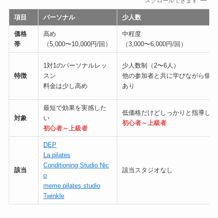
スクロールできます
項目
パーソナル
少人数
価格
高め
中程度
帯
（5,000〜10,000円/回）
（3,000〜6,000円/回）
1対1のパーソナルレッ
少人数制（2〜6人）
特徴
スン
他の参加者と共に学びながら個別
料金は少し高め
あり
最短で効果を実感した
低価格だけどしっかりと指導して
対象
い
初心者～上級者
初心者～上級者
DEP
La pilates
Conditioning Studio Nic
該当
該当スタジオなし
o
meme pilates studio
Twinkle