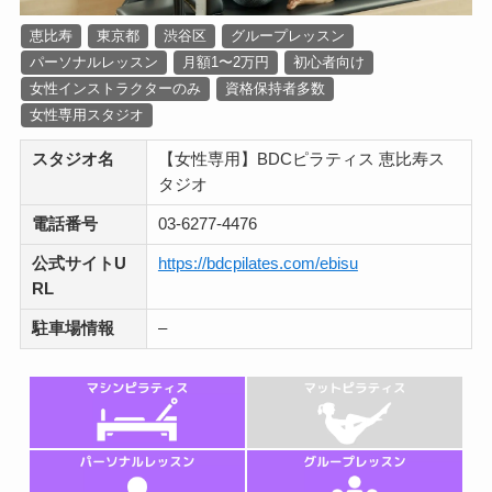
恵比寿
東京都
渋谷区
グループレッスン
パーソナルレッスン
月額1〜2万円
初心者向け
女性インストラクターのみ
資格保持者多数
女性専用スタジオ
スタジオ名
【女性専用】BDCピラティス 恵比寿ス
タジオ
電話番号
03-6277-4476
公式サイトU
https://bdcpilates.com/ebisu
RL
駐車場情報
–