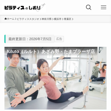
ホーム
ピラティススタジオ
神奈川県
横浜市
青葉区
最終更新日：2026年7月5日
広告
luluto（ルルト）あざみ野・たまプラーザ店