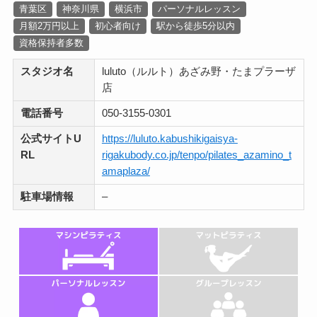
青葉区
神奈川県
横浜市
パーソナルレッスン
月額2万円以上
初心者向け
駅から徒歩5分以内
資格保持者多数
スタジオ名
luluto（ルルト）あざみ野・たまプラーザ
店
電話番号
050-3155-0301
公式サイトU
https://luluto.kabushikigaisya-
RL
rigakubody.co.jp/tenpo/pilates_azamino_t
amaplaza/
駐車場情報
–