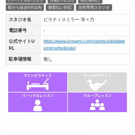
パーソナルレッスン
月額1〜2万円
初心者向け
駅から徒歩5分以内
都度払い対応
女性専用スタジオ
スタジオ名
ピラティスミラー 等々力
電話番号
-
公式サイトU
https://www.konami.com/sportsclub/pilate
RL
smirror/todoroki/
駐車場情報
無し