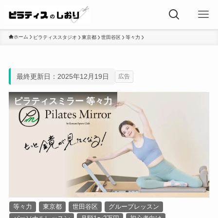
ホーム
ピラティススタジオ
東京都
世田谷区
等々力
最終更新日：2025年12月19日
広告
ピラティスミラー 等々力
等々力
東京都
世田谷区
グループレッスン