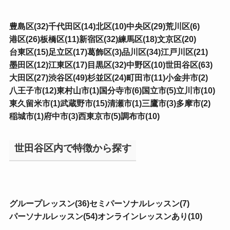
豊島区(32)
千代田区(14)
北区(10)
中央区(29)
荒川区(6)
港区(26)
板橋区(11)
新宿区(32)
練馬区(18)
文京区(20)
台東区(15)
足立区(17)
葛飾区(3)
品川区(34)
江戸川区(21)
墨田区(12)
江東区(17)
目黒区(32)
中野区(10)
世田谷区(63)
大田区(27)
渋谷区(49)
杉並区(24)
町田市(11)
小金井市(2)
八王子市(12)
東村山市(1)
国分寺市(6)
国立市(5)
立川市(10)
東久留米市(1)
武蔵野市(15)
清瀬市(1)
三鷹市(3)
多摩市(2)
稲城市(1)
府中市(3)
西東京市(5)
調布市(10)
世田谷区内で特徴から探す
グループレッスン(36)
セミパーソナルレッスン(7)
パーソナルレッスン(54)
オンラインレッスンあり(10)