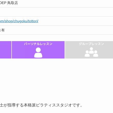
EP 鳥取店
com/shop/chugoku/tottori/
ス有
法士が指導する本格派ピラティススタジオです。