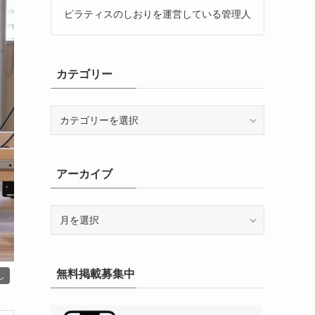
ピラティスのしおりを運営している管理人
カテゴリー
カ
テ
ゴ
リ
アーカイブ
ー
ア
ー
カ
イ
無料掲載募集中
ブ
し