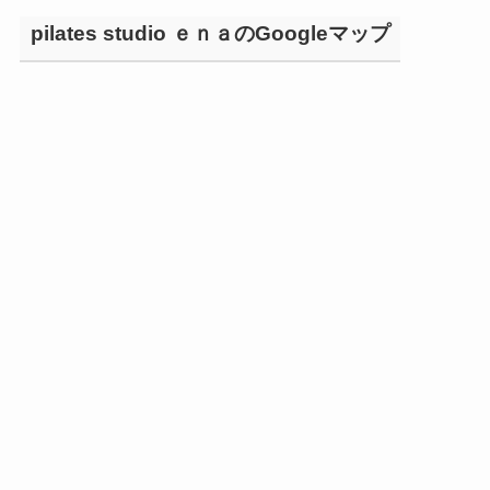
pilates studio ｅｎａのGoogleマップ