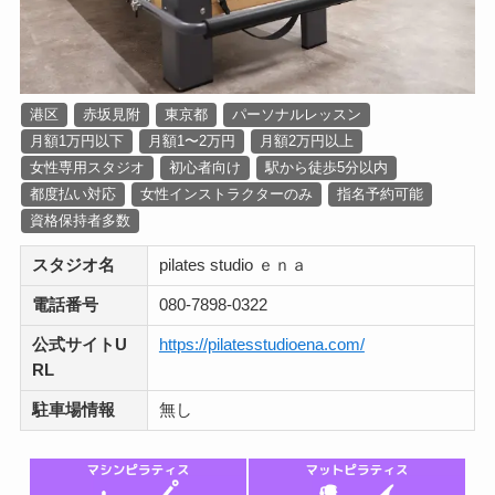
港区
赤坂見附
東京都
パーソナルレッスン
月額1万円以下
月額1〜2万円
月額2万円以上
女性専用スタジオ
初心者向け
駅から徒歩5分以内
都度払い対応
女性インストラクターのみ
指名予約可能
資格保持者多数
スタジオ名
pilates studio ｅｎａ
電話番号
080-7898-0322
公式サイトU
https://pilatesstudioena.com/
RL
駐車場情報
無し