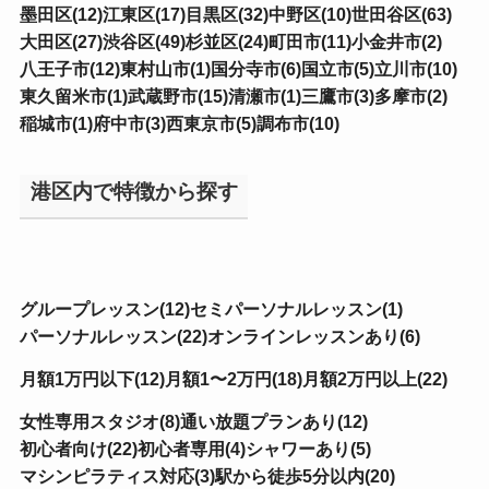
墨田区(12)
江東区(17)
目黒区(32)
中野区(10)
世田谷区(63)
大田区(27)
渋谷区(49)
杉並区(24)
町田市(11)
小金井市(2)
八王子市(12)
東村山市(1)
国分寺市(6)
国立市(5)
立川市(10)
東久留米市(1)
武蔵野市(15)
清瀬市(1)
三鷹市(3)
多摩市(2)
稲城市(1)
府中市(3)
西東京市(5)
調布市(10)
港区内で特徴から探す
グループレッスン(12)
セミパーソナルレッスン(1)
パーソナルレッスン(22)
オンラインレッスンあり(6)
月額1万円以下(12)
月額1〜2万円(18)
月額2万円以上(22)
女性専用スタジオ(8)
通い放題プランあり(12)
初心者向け(22)
初心者専用(4)
シャワーあり(5)
マシンピラティス対応(3)
駅から徒歩5分以内(20)