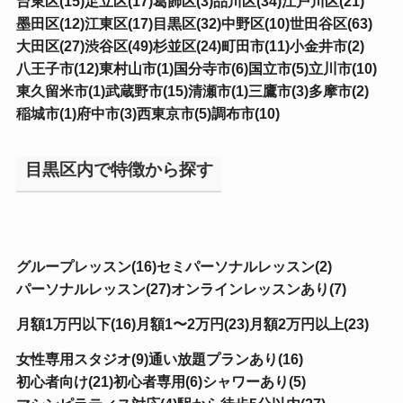
台東区(15)
足立区(17)
葛飾区(3)
品川区(34)
江戸川区(21)
墨田区(12)
江東区(17)
目黒区(32)
中野区(10)
世田谷区(63)
大田区(27)
渋谷区(49)
杉並区(24)
町田市(11)
小金井市(2)
八王子市(12)
東村山市(1)
国分寺市(6)
国立市(5)
立川市(10)
東久留米市(1)
武蔵野市(15)
清瀬市(1)
三鷹市(3)
多摩市(2)
稲城市(1)
府中市(3)
西東京市(5)
調布市(10)
目黒区内で特徴から探す
グループレッスン(16)
セミパーソナルレッスン(2)
パーソナルレッスン(27)
オンラインレッスンあり(7)
月額1万円以下(16)
月額1〜2万円(23)
月額2万円以上(23)
女性専用スタジオ(9)
通い放題プランあり(16)
初心者向け(21)
初心者専用(6)
シャワーあり(5)