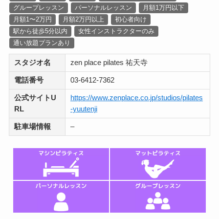
グループレッスン
パーソナルレッスン
月額1万円以下
月額1〜2万円
月額2万円以上
初心者向け
駅から徒歩5分以内
女性インストラクターのみ
通い放題プランあり
スタジオ名
zen place pilates 祐天寺
電話番号
03-6412-7362
公式サイトU
https://www.zenplace.co.jp/studios/pilates
RL
-yuutenji
駐車場情報
–