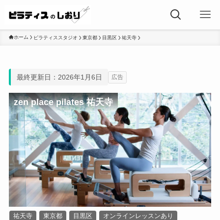
ホーム
ピラティススタジオ
東京都
目黒区
祐天寺
最終更新日：2026年1月6日
広告
zen place pilates 祐天寺
祐天寺
東京都
目黒区
オンラインレッスンあり